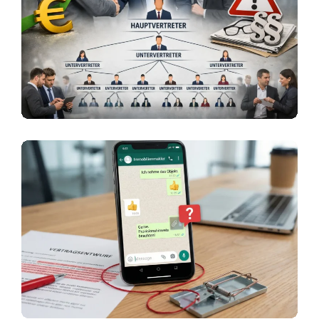
Chancen, Risiken Und Rechtliche
Fallstricke Bei Haupt- Und
Untervertreterstrukturen
Vertragsabschluss Über
WhatsApp: Die Digitale Falle Für
Den Provisionsanspruch?