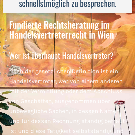
schnellstmöglich zu besprechen.
Fundierte Rechtsberatung im
Handelsvertreterrecht in Wien
Wer ist überhaupt Handelsvertreter?
Nach der gesetzlichen Definition ist ein
Handelsvertreter, wer von einem anderen
mit der Vermittlung oder dem Abschluss
von Geschäften, ausgenommen über
unbewegliche Sachen, in dessen Namen
und für dessen Rechnung ständig betraut
ist und diese Tätigkeit selbstständig und