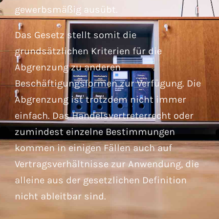
gewerbsmäßig ausübt.
Das Gesetz stellt somit die
grundsätzlichen Kriterien für die
Abgrenzung zu anderen
Beschäftigungsformen zur Verfügung. Die
Abgrenzung ist trotzdem nicht immer
einfach. Das Handelsvertreterrecht oder
zumindest einzelne Bestimmungen
kommen in einigen Fällen auch auf
Vertragsverhältnisse zur Anwendung, die
alleine aus der gesetzlichen Definition
nicht ableitbar sind.